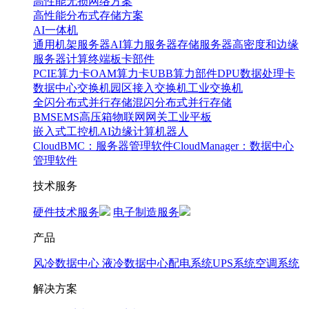
高性能无损网络方案
高性能分布式存储方案
AI一体机
通用机架服务器
AI算力服务器
存储服务器
高密度和边缘
服务器
计算终端
板卡部件
PCIE算力卡
OAM算力卡
UBB算力部件
DPU数据处理卡
数据中心交换机
园区接入交换机
工业交换机
全闪分布式并行存储
混闪分布式并行存储
BMS
EMS
高压箱
物联网网关
工业平板
嵌入式工控机
AI边缘计算
机器人
CloudBMC：服务器管理软件
CloudManager：数据中心
管理软件
技术服务
硬件技术服务
电子制造服务
产品
风冷数据中心
液冷数据中心
配电系统
UPS系统
空调系统
解决方案