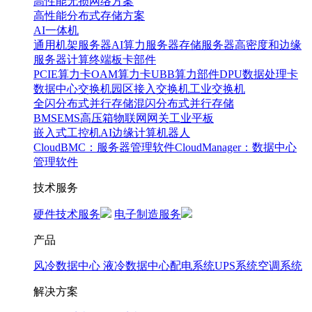
高性能无损网络方案
高性能分布式存储方案
AI一体机
通用机架服务器
AI算力服务器
存储服务器
高密度和边缘
服务器
计算终端
板卡部件
PCIE算力卡
OAM算力卡
UBB算力部件
DPU数据处理卡
数据中心交换机
园区接入交换机
工业交换机
全闪分布式并行存储
混闪分布式并行存储
BMS
EMS
高压箱
物联网网关
工业平板
嵌入式工控机
AI边缘计算
机器人
CloudBMC：服务器管理软件
CloudManager：数据中心
管理软件
技术服务
硬件技术服务
电子制造服务
产品
风冷数据中心
液冷数据中心
配电系统
UPS系统
空调系统
解决方案