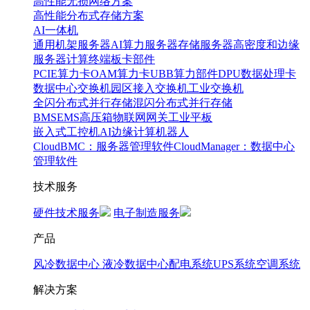
高性能无损网络方案
高性能分布式存储方案
AI一体机
通用机架服务器
AI算力服务器
存储服务器
高密度和边缘
服务器
计算终端
板卡部件
PCIE算力卡
OAM算力卡
UBB算力部件
DPU数据处理卡
数据中心交换机
园区接入交换机
工业交换机
全闪分布式并行存储
混闪分布式并行存储
BMS
EMS
高压箱
物联网网关
工业平板
嵌入式工控机
AI边缘计算
机器人
CloudBMC：服务器管理软件
CloudManager：数据中心
管理软件
技术服务
硬件技术服务
电子制造服务
产品
风冷数据中心
液冷数据中心
配电系统
UPS系统
空调系统
解决方案