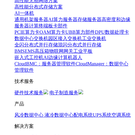
高性能无损网络方案
高性能分布式存储方案
AI一体机
通用机架服务器
AI算力服务器
存储服务器
高密度和边缘
服务器
计算终端
板卡部件
PCIE算力卡
OAM算力卡
UBB算力部件
DPU数据处理卡
数据中心交换机
园区接入交换机
工业交换机
全闪分布式并行存储
混闪分布式并行存储
BMS
EMS
高压箱
物联网网关
工业平板
嵌入式工控机
AI边缘计算
机器人
CloudBMC：服务器管理软件
CloudManager：数据中心
管理软件
技术服务
硬件技术服务
电子制造服务
产品
风冷数据中心
液冷数据中心
配电系统
UPS系统
空调系统
解决方案