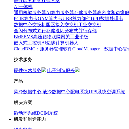
高性能分布式存储方案
AI一体机
通用机架服务器
AI算力服务器
存储服务器
高密度和边缘
PCIE算力卡
OAM算力卡
UBB算力部件
DPU数据处理卡
数据中心交换机
园区接入交换机
工业交换机
全闪分布式并行存储
混闪分布式并行存储
BMS
EMS
高压箱
物联网网关
工业平板
嵌入式工控机
AI边缘计算
机器人
CloudBMC：服务器管理软件
CloudManager：数据中心
技术服务
硬件技术服务
电子制造服务
产品
风冷数据中心
液冷数据中心
配电系统
UPS系统
空调系统
解决方案
微动环系统
DCIM系统
研发和制造能力