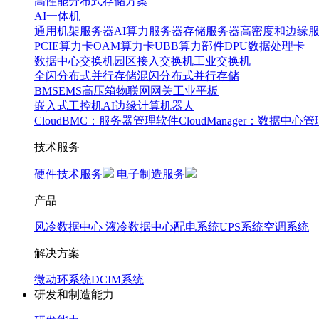
高性能分布式存储方案
AI一体机
通用机架服务器
AI算力服务器
存储服务器
高密度和边缘
PCIE算力卡
OAM算力卡
UBB算力部件
DPU数据处理卡
数据中心交换机
园区接入交换机
工业交换机
全闪分布式并行存储
混闪分布式并行存储
BMS
EMS
高压箱
物联网网关
工业平板
嵌入式工控机
AI边缘计算
机器人
CloudBMC：服务器管理软件
CloudManager：数据中心
技术服务
硬件技术服务
电子制造服务
产品
风冷数据中心
液冷数据中心
配电系统
UPS系统
空调系统
解决方案
微动环系统
DCIM系统
研发和制造能力