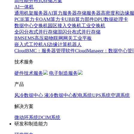
高性能分布式存储方案
AI一体机
通用机架服务器
AI算力服务器
存储服务器
高密度和边缘
PCIE算力卡
OAM算力卡
UBB算力部件
DPU数据处理卡
数据中心交换机
园区接入交换机
工业交换机
全闪分布式并行存储
混闪分布式并行存储
BMS
EMS
高压箱
物联网网关
工业平板
嵌入式工控机
AI边缘计算
机器人
CloudBMC：服务器管理软件
CloudManager：数据中心
技术服务
硬件技术服务
电子制造服务
产品
风冷数据中心
液冷数据中心
配电系统
UPS系统
空调系统
解决方案
微动环系统
DCIM系统
研发和制造能力