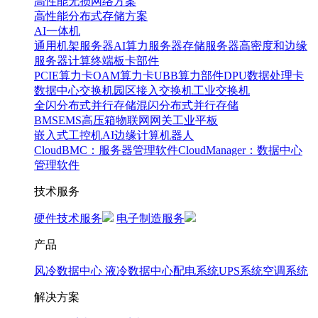
高性能无损网络方案
高性能分布式存储方案
AI一体机
通用机架服务器
AI算力服务器
存储服务器
高密度和边缘
服务器
计算终端
板卡部件
PCIE算力卡
OAM算力卡
UBB算力部件
DPU数据处理卡
数据中心交换机
园区接入交换机
工业交换机
全闪分布式并行存储
混闪分布式并行存储
BMS
EMS
高压箱
物联网网关
工业平板
嵌入式工控机
AI边缘计算
机器人
CloudBMC：服务器管理软件
CloudManager：数据中心
管理软件
技术服务
硬件技术服务
电子制造服务
产品
风冷数据中心
液冷数据中心
配电系统
UPS系统
空调系统
解决方案