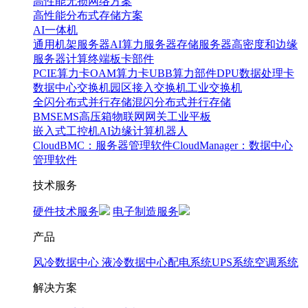
高性能无损网络方案
高性能分布式存储方案
AI一体机
通用机架服务器
AI算力服务器
存储服务器
高密度和边缘
服务器
计算终端
板卡部件
PCIE算力卡
OAM算力卡
UBB算力部件
DPU数据处理卡
数据中心交换机
园区接入交换机
工业交换机
全闪分布式并行存储
混闪分布式并行存储
BMS
EMS
高压箱
物联网网关
工业平板
嵌入式工控机
AI边缘计算
机器人
CloudBMC：服务器管理软件
CloudManager：数据中心
管理软件
技术服务
硬件技术服务
电子制造服务
产品
风冷数据中心
液冷数据中心
配电系统
UPS系统
空调系统
解决方案