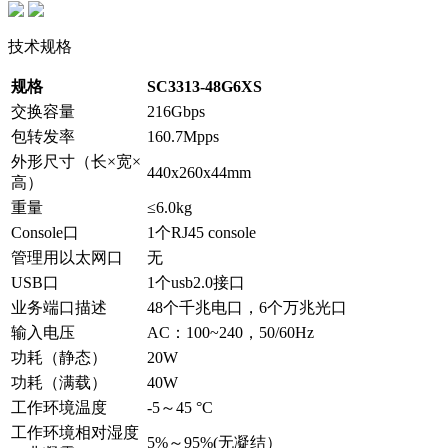
技术规格
规格
SC3313-48G6XS
交换容量
216Gbps
包转发率
160.7Mpps
外形尺寸（长×宽×
440x260x44mm
高）
重量
≤6.0kg
Console口
1个RJ45 console
管理用以太网口
无
USB口
1个usb2.0接口
业务端口描述
48个千兆电口，6个万兆光口
输入电压
AC：100~240，50/60Hz
功耗（静态）
20W
功耗（满载）
40W
工作环境温度
-5～45 °C
工作环境相对湿度
5%～95%(无凝结）