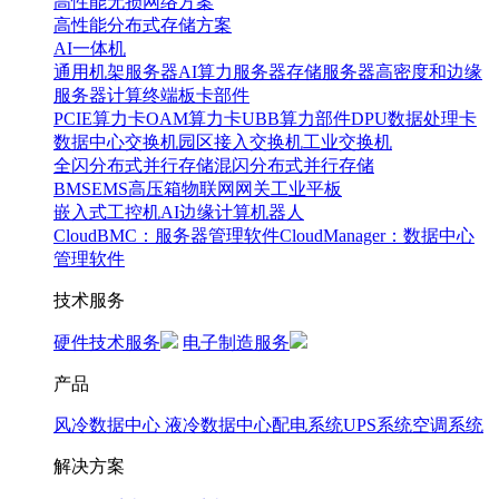
高性能无损网络方案
高性能分布式存储方案
AI一体机
通用机架服务器
AI算力服务器
存储服务器
高密度和边缘
服务器
计算终端
板卡部件
PCIE算力卡
OAM算力卡
UBB算力部件
DPU数据处理卡
数据中心交换机
园区接入交换机
工业交换机
全闪分布式并行存储
混闪分布式并行存储
BMS
EMS
高压箱
物联网网关
工业平板
嵌入式工控机
AI边缘计算
机器人
CloudBMC：服务器管理软件
CloudManager：数据中心
管理软件
技术服务
硬件技术服务
电子制造服务
产品
风冷数据中心
液冷数据中心
配电系统
UPS系统
空调系统
解决方案