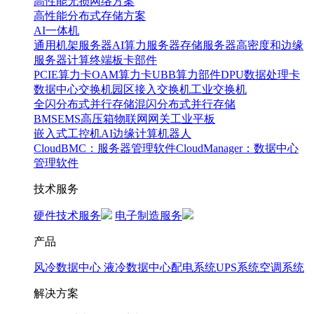
高性能无损网络方案
高性能分布式存储方案
AI一体机
通用机架服务器
AI算力服务器
存储服务器
高密度和边缘
服务器
计算终端
板卡部件
PCIE算力卡
OAM算力卡
UBB算力部件
DPU数据处理卡
数据中心交换机
园区接入交换机
工业交换机
全闪分布式并行存储
混闪分布式并行存储
BMS
EMS
高压箱
物联网网关
工业平板
嵌入式工控机
AI边缘计算
机器人
CloudBMC：服务器管理软件
CloudManager：数据中心
管理软件
技术服务
硬件技术服务
电子制造服务
产品
风冷数据中心
液冷数据中心
配电系统
UPS系统
空调系统
解决方案