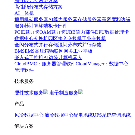
高性能无损网络方案
高性能分布式存储方案
AI一体机
通用机架服务器
AI算力服务器
存储服务器
高密度和边缘
服务器
计算终端
板卡部件
PCIE算力卡
OAM算力卡
UBB算力部件
DPU数据处理卡
数据中心交换机
园区接入交换机
工业交换机
全闪分布式并行存储
混闪分布式并行存储
BMS
EMS
高压箱
物联网网关
工业平板
嵌入式工控机
AI边缘计算
机器人
CloudBMC：服务器管理软件
CloudManager：数据中心
管理软件
技术服务
硬件技术服务
电子制造服务
产品
风冷数据中心
液冷数据中心
配电系统
UPS系统
空调系统
解决方案