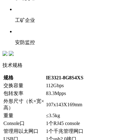
工矿企业
安防监控
技术规格
规格
IE3321-8G8S4XS
交换容量
112Gbps
包转发率
83.3Mpps
外形尺寸（长×宽×
107x143X169mm
高）
重量
≤3.5kg
Console口
1个RJ45 console
管理用以太网口
1个千兆管理网口
USB口
1个usb2.0接口