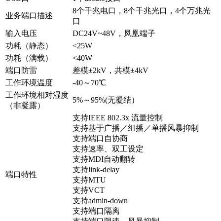
8个千兆电口，8个千兆光口，4个万兆光
业务端口描述
口
输入电压
DC24V~48V，凤凰端子
功耗（静态）
<25W
功耗（满载）
<40W
端口防雷
差模±2kV，共模±4kV
工作环境温度
-40～70℃
工作环境相对湿度
5%～95%(无凝结）
（非凝露）
支持IEEE 802.3x 流量控制
支持基于广播／组播／单播风暴抑制
支持端口自协商
支持速率、双工设定
支持MDI自动翻转
支持link-delay
端口特性
支持MTU
支持VCT
支持admin-down
支持端口隔离