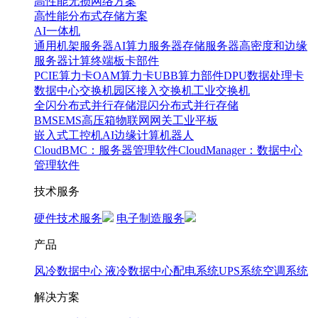
高性能无损网络方案
高性能分布式存储方案
AI一体机
通用机架服务器
AI算力服务器
存储服务器
高密度和边缘
服务器
计算终端
板卡部件
PCIE算力卡
OAM算力卡
UBB算力部件
DPU数据处理卡
数据中心交换机
园区接入交换机
工业交换机
全闪分布式并行存储
混闪分布式并行存储
BMS
EMS
高压箱
物联网网关
工业平板
嵌入式工控机
AI边缘计算
机器人
CloudBMC：服务器管理软件
CloudManager：数据中心
管理软件
技术服务
硬件技术服务
电子制造服务
产品
风冷数据中心
液冷数据中心
配电系统
UPS系统
空调系统
解决方案