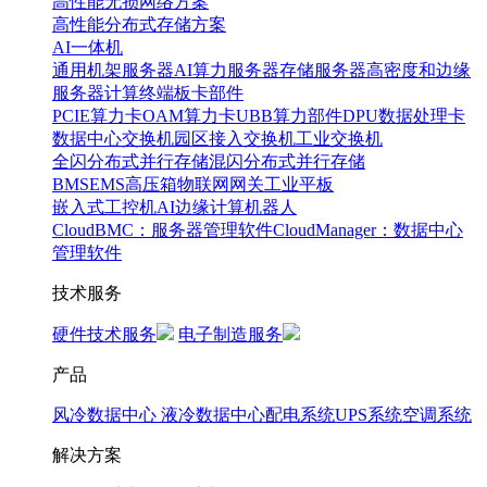
高性能无损网络方案
高性能分布式存储方案
AI一体机
通用机架服务器
AI算力服务器
存储服务器
高密度和边缘
服务器
计算终端
板卡部件
PCIE算力卡
OAM算力卡
UBB算力部件
DPU数据处理卡
数据中心交换机
园区接入交换机
工业交换机
全闪分布式并行存储
混闪分布式并行存储
BMS
EMS
高压箱
物联网网关
工业平板
嵌入式工控机
AI边缘计算
机器人
CloudBMC：服务器管理软件
CloudManager：数据中心
管理软件
技术服务
硬件技术服务
电子制造服务
产品
风冷数据中心
液冷数据中心
配电系统
UPS系统
空调系统
解决方案