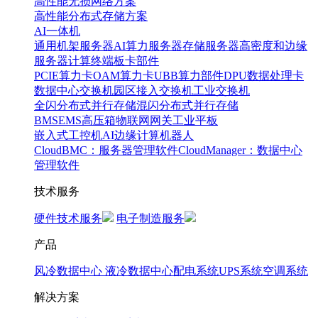
高性能无损网络方案
高性能分布式存储方案
AI一体机
通用机架服务器
AI算力服务器
存储服务器
高密度和边缘
服务器
计算终端
板卡部件
PCIE算力卡
OAM算力卡
UBB算力部件
DPU数据处理卡
数据中心交换机
园区接入交换机
工业交换机
全闪分布式并行存储
混闪分布式并行存储
BMS
EMS
高压箱
物联网网关
工业平板
嵌入式工控机
AI边缘计算
机器人
CloudBMC：服务器管理软件
CloudManager：数据中心
管理软件
技术服务
硬件技术服务
电子制造服务
产品
风冷数据中心
液冷数据中心
配电系统
UPS系统
空调系统
解决方案