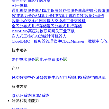
高性能分布式存储方案
AI一体机
通用机架服务器
AI算力服务器
存储服务器
高密度和边缘
PCIE算力卡
OAM算力卡
UBB算力部件
DPU数据处理卡
数据中心交换机
园区接入交换机
工业交换机
全闪分布式并行存储
混闪分布式并行存储
BMS
EMS
高压箱
物联网网关
工业平板
嵌入式工控机
AI边缘计算
机器人
CloudBMC：服务器管理软件
CloudManager：数据中心
技术服务
硬件技术服务
电子制造服务
产品
风冷数据中心
液冷数据中心
配电系统
UPS系统
空调系统
解决方案
微动环系统
DCIM系统
研发和制造能力