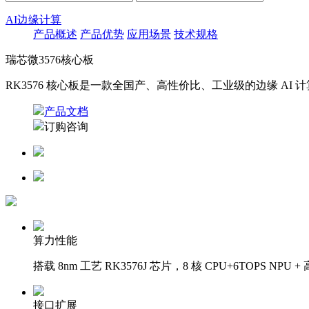
AI边缘计算
产品概述
产品优势
应用场景
技术规格
瑞芯微3576核心板
RK3576 核心板是一款全国产、高性价比、工业级的边缘 
产品文档
订购咨询
算力性能‌
搭载 8nm 工艺 RK3576J 芯片，8 核 CPU+6TOPS
接口扩展‌