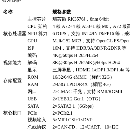
技术规格
名称
规格参数
主控芯片
瑞芯微 RK3576J，8nm 64bit
CPU 架构
4 核 A72+4 核 A53+1 核 M0，A72 最高
核心处理器
NPU 算力
6TOPS，支持 INT4/INT8/FP16
GPU
Mali-G52 MC3，支持 OpenGL ES/Open
ISP
16M，支持 HDR/3A/3DNR/2DNR 等
编码
4K@60fps H.265/H.264
视频能力
解码
8K@30fps H.265/4K@60fps H.264
显示
三屏异显，HDMI2.1/eDP1.3/DP1.4a 等
ROM
16/32/64G eMMC（标配 32G）
存储配置
RAM
2/4/8G LPDDR4X（标配 4G）
网口
2×GMAC 千兆，支持 RMII/RGMII
USB
2×USB3.2 Gen1（OTG）
SATA
2×SATA3.1（6Gbps）
核心接口
PCIe
2×PCIe2.1
视频输入
5×MIPI CSI+1×DVP
总线协议
2×CAN-FD、12×UART、10×I2C