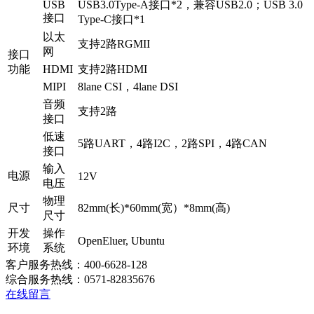
USB
USB3.0Type-A接口*2，兼容USB2.0；USB 3.0
接口
Type-C接口*1
以太
支持2路RGMII
网
接口
功能
HDMI
支持2路HDMI
MIPI
8lane CSI，4lane DSI
音频
支持2路
接口
低速
5路UART，4路I2C，2路SPI，4路CAN
接口
输入
电源
12V
电压
物理
尺寸
82mm(长)*60mm(宽）*8mm(高)
尺寸
开发
操作
OpenEluer, Ubuntu
环境
系统
客户服务热线：400-6628-128
综合服务热线：0571-82835676
在线留言