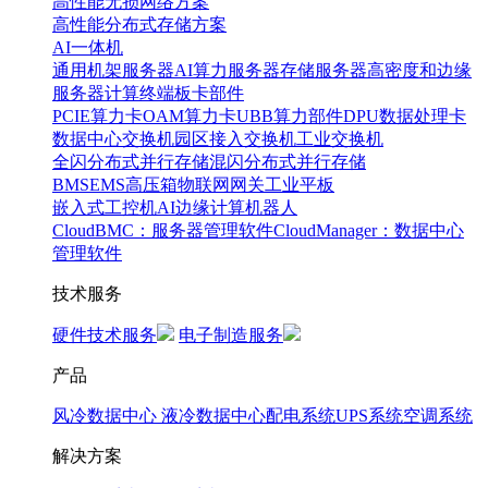
高性能无损网络方案
高性能分布式存储方案
AI一体机
通用机架服务器
AI算力服务器
存储服务器
高密度和边缘
服务器
计算终端
板卡部件
PCIE算力卡
OAM算力卡
UBB算力部件
DPU数据处理卡
数据中心交换机
园区接入交换机
工业交换机
全闪分布式并行存储
混闪分布式并行存储
BMS
EMS
高压箱
物联网网关
工业平板
嵌入式工控机
AI边缘计算
机器人
CloudBMC：服务器管理软件
CloudManager：数据中心
管理软件
技术服务
硬件技术服务
电子制造服务
产品
风冷数据中心
液冷数据中心
配电系统
UPS系统
空调系统
解决方案