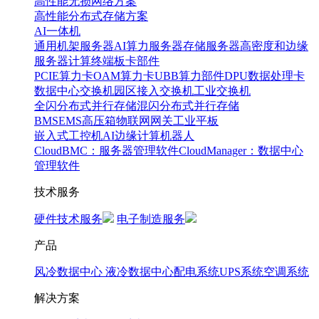
高性能无损网络方案
高性能分布式存储方案
AI一体机
通用机架服务器
AI算力服务器
存储服务器
高密度和边缘
服务器
计算终端
板卡部件
PCIE算力卡
OAM算力卡
UBB算力部件
DPU数据处理卡
数据中心交换机
园区接入交换机
工业交换机
全闪分布式并行存储
混闪分布式并行存储
BMS
EMS
高压箱
物联网网关
工业平板
嵌入式工控机
AI边缘计算
机器人
CloudBMC：服务器管理软件
CloudManager：数据中心
管理软件
技术服务
硬件技术服务
电子制造服务
产品
风冷数据中心
液冷数据中心
配电系统
UPS系统
空调系统
解决方案