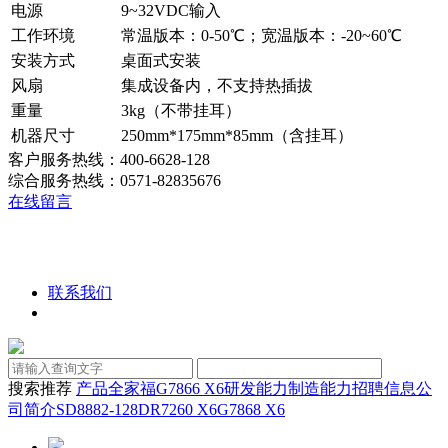
电源
9~32VDC输入
工作环境
常温版本：0-50℃；宽温版本：-20~60℃
安装方式
桌面式安装
风扇
集成设备内，不支持热插拔
重量
3kg（不带挂耳）
机器尺寸
250mm*175mm*85mm（含挂耳）
客户服务热线：400-6628-128
综合服务热线：0571-82835676
在线留言
联系我们
搜索推荐
产品全家福
G7866 X6
研发能力
制造能力
招聘信息
公
司简介
SD8882-128D
R7260 X6
G7868 X6