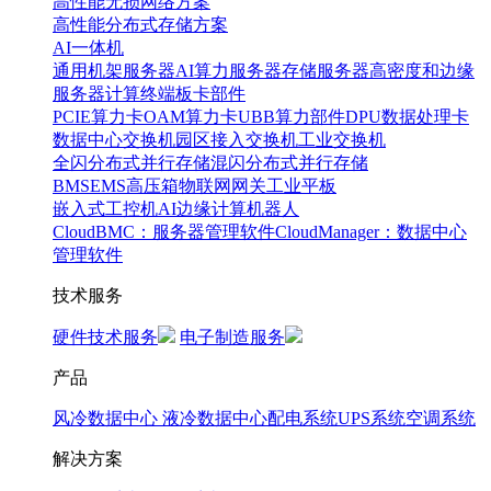
高性能无损网络方案
高性能分布式存储方案
AI一体机
通用机架服务器
AI算力服务器
存储服务器
高密度和边缘
服务器
计算终端
板卡部件
PCIE算力卡
OAM算力卡
UBB算力部件
DPU数据处理卡
数据中心交换机
园区接入交换机
工业交换机
全闪分布式并行存储
混闪分布式并行存储
BMS
EMS
高压箱
物联网网关
工业平板
嵌入式工控机
AI边缘计算
机器人
CloudBMC：服务器管理软件
CloudManager：数据中心
管理软件
技术服务
硬件技术服务
电子制造服务
产品
风冷数据中心
液冷数据中心
配电系统
UPS系统
空调系统
解决方案