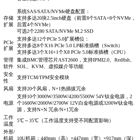
系统SAS/SATA/NVMe硬盘配置：
存储
支持多达20块2.5inch硬盘（前置8个SATA+8个NVMe，
扩展
后置4个NVMe）
可选2个2280 SATA/NVMe M.2 SSD
支持多达12个PCIe 5.0扩展槽位：
PCIe
支持多达8个X16 PCIe 5.0 LP标准插槽（Switch）
扩展
支持多达3个X16+1个X8 PCIe 5.0标准插槽（CPU）
管理
集成BMC管理芯片AST2600，支持IPMI2.0、Redfish、
软件
SOL、KVM、虚拟媒介等功能
安全
支持TCM/TPM安全模块
性
风扇
支持20个风扇，N+1热插拔冗余
支持10个3000W/3500W/4200/5500W 54V钛金电源，2
电源
个1600W/2000W/2700W 12V白金电源或3200W钛金电
源，支持N+N 冗余/N+1冗余
工作
5℃～35℃（工作温度支持受不同配置影响）
温度
外形/
机箱
10U机箱：440mm（高）×447mm（宽）×917mm（深）