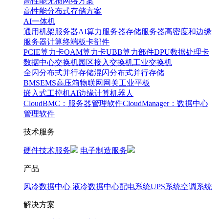
高性能无损网络方案
高性能分布式存储方案
AI一体机
通用机架服务器
AI算力服务器
存储服务器
高密度和边缘
服务器
计算终端
板卡部件
PCIE算力卡
OAM算力卡
UBB算力部件
DPU数据处理卡
数据中心交换机
园区接入交换机
工业交换机
全闪分布式并行存储
混闪分布式并行存储
BMS
EMS
高压箱
物联网网关
工业平板
嵌入式工控机
AI边缘计算
机器人
CloudBMC：服务器管理软件
CloudManager：数据中心
管理软件
技术服务
硬件技术服务
电子制造服务
产品
风冷数据中心
液冷数据中心
配电系统
UPS系统
空调系统
解决方案