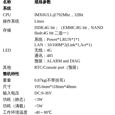
名称
规格参数
系统
CPU
IMX6ULL@792Mhz，32Bit
操作系统
Linux
DDR:4G bit；（EMMC:8G bit，NAND
存储
flash:4G bit 二选一）
系统：Power*1,RUN*1*1
LAN：10/100M*2(Link*1,Act*1)
LED
无线：4G
通讯：485
预留：ALARM and DIAG
其他
RTC/Console port（预留）
整机特性
重量
0.87kg(不带挂耳)
尺寸
195.6mm*118mm*48mm
输入电压
DC:9-36V
功耗（静态）
<3W
功耗（满载）
<5W
工作环境温度
-40～80℃