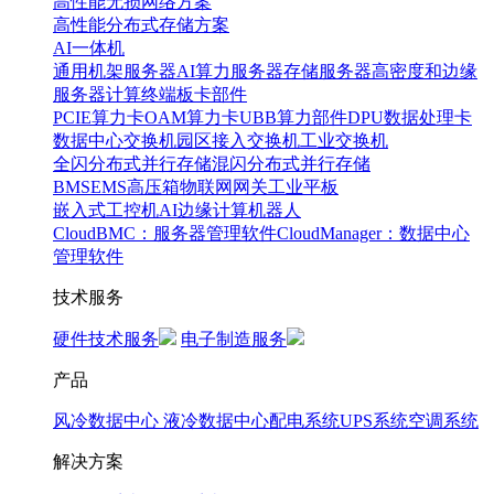
高性能无损网络方案
高性能分布式存储方案
AI一体机
通用机架服务器
AI算力服务器
存储服务器
高密度和边缘
服务器
计算终端
板卡部件
PCIE算力卡
OAM算力卡
UBB算力部件
DPU数据处理卡
数据中心交换机
园区接入交换机
工业交换机
全闪分布式并行存储
混闪分布式并行存储
BMS
EMS
高压箱
物联网网关
工业平板
嵌入式工控机
AI边缘计算
机器人
CloudBMC：服务器管理软件
CloudManager：数据中心
管理软件
技术服务
硬件技术服务
电子制造服务
产品
风冷数据中心
液冷数据中心
配电系统
UPS系统
空调系统
解决方案