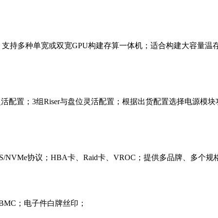
理；支持多种单宽或双宽GPU构建存算一体机；适合构建大容量温存
位间灵活配置；3组Riser与盘位灵活配置；根据出货配置选择电源模
SAS/NVMe协议；HBA卡、Raid卡、VROC；提供多品牌、多个
S和BMC；电子件白牌丝印；