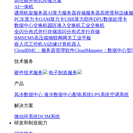
高性能分布式存储方案
AI一体机
通用机架服务器
AI算力服务器
存储服务器
高密度和边缘
PCIE算力卡
OAM算力卡
UBB算力部件
DPU数据处理卡
数据中心交换机
园区接入交换机
工业交换机
全闪分布式并行存储
混闪分布式并行存储
BMS
EMS
高压箱
物联网网关
工业平板
嵌入式工控机
AI边缘计算
机器人
CloudBMC：服务器管理软件
CloudManager：数据中心
技术服务
硬件技术服务
电子制造服务
产品
风冷数据中心
液冷数据中心
配电系统
UPS系统
空调系统
解决方案
微动环系统
DCIM系统
研发和制造能力