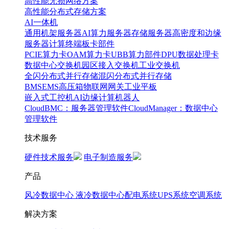
高性能无损网络方案
高性能分布式存储方案
AI一体机
通用机架服务器
AI算力服务器
存储服务器
高密度和边缘
服务器
计算终端
板卡部件
PCIE算力卡
OAM算力卡
UBB算力部件
DPU数据处理卡
数据中心交换机
园区接入交换机
工业交换机
全闪分布式并行存储
混闪分布式并行存储
BMS
EMS
高压箱
物联网网关
工业平板
嵌入式工控机
AI边缘计算
机器人
CloudBMC：服务器管理软件
CloudManager：数据中心
管理软件
技术服务
硬件技术服务
电子制造服务
产品
风冷数据中心
液冷数据中心
配电系统
UPS系统
空调系统
解决方案