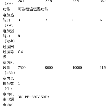
24.1
27.8
32.5
36.
（kw）
功能
可选恒温恒湿功能
电加热
能力
3
3
6
6
（kW）
电加湿
能力
8
（kg/h）
过滤网
过滤等
G4
级
室内机
风量
7500
9000
10000
115
（m³/h）
室内风
机台数
1
（个）
室内机
3N+PE~380V 50Hz
主电源
室内机