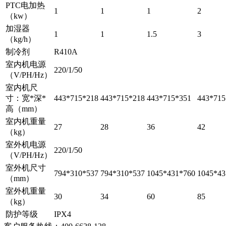
PTC电加热
1
1
1
2
（kw）
加湿器
1
1
1.5
3
（kg/h）
制冷剂
R410A
室内机电源
220/1/50
（V/PH/Hz）
室内机尺
寸：宽*深*
443*715*218
443*715*218
443*715*351
443*715
高（mm）
室内机重量
27
28
36
42
（kg）
室外机电源
220/1/50
（V/PH/Hz）
室外机尺寸
794*310*537
794*310*537
1045*431*760
1045*43
（mm）
室外机重量
30
34
60
85
（kg）
防护等级
IPX4