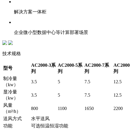
解决方案一体柜
企业微小型数据中心等计算部署场景
技术规格
AC2000-3系
AC2000-5系
AC2000-7系
AC2000
型号
列
列
列
列
制冷量
3.5
5
7.5
12.5
（kw）
显冷量
3.5
5
7.5
12.5
（kw）
风量
800
1100
1650
2200
（m³/h）
送风方式
水平送风
功能
可选恒温恒湿功能