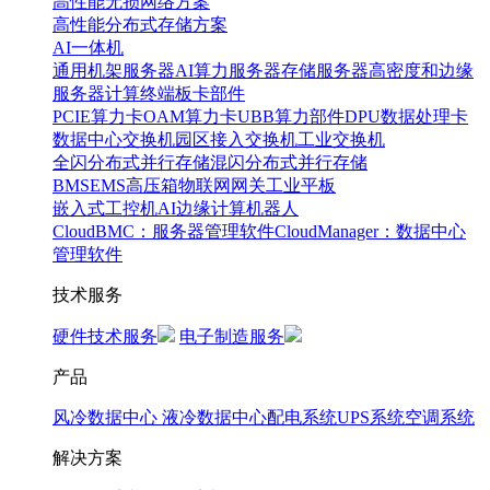
高性能无损网络方案
高性能分布式存储方案
AI一体机
通用机架服务器
AI算力服务器
存储服务器
高密度和边缘
服务器
计算终端
板卡部件
PCIE算力卡
OAM算力卡
UBB算力部件
DPU数据处理卡
数据中心交换机
园区接入交换机
工业交换机
全闪分布式并行存储
混闪分布式并行存储
BMS
EMS
高压箱
物联网网关
工业平板
嵌入式工控机
AI边缘计算
机器人
CloudBMC：服务器管理软件
CloudManager：数据中心
管理软件
技术服务
硬件技术服务
电子制造服务
产品
风冷数据中心
液冷数据中心
配电系统
UPS系统
空调系统
解决方案