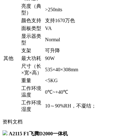
亮度（典
>250nits
型）
颜色支持
支持1670万色
面板类型
VA
显示器类
Normal
型
支架
可升降
其他
最大功耗
90W
尺寸（长
535×40×308mm
×宽×高）
重量
<5KG
工作环境
0℃~+40℃
温度
工作环境
10～90%RH，不凝结；
湿度
资料文档
A2115 F1飞腾D2000一体机