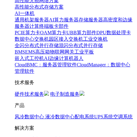
高性能无损网络方案
高性能分布式存储方案
AI一体机
通用机架服务器
AI算力服务器
存储服务器
高密度和边缘
服务器
计算终端
板卡部件
PCIE算力卡
OAM算力卡
UBB算力部件
DPU数据处理卡
数据中心交换机
园区接入交换机
工业交换机
全闪分布式并行存储
混闪分布式并行存储
BMS
EMS
高压箱
物联网网关
工业平板
嵌入式工控机
AI边缘计算
机器人
CloudBMC：服务器管理软件
CloudManager：数据中心
管理软件
技术服务
硬件技术服务
电子制造服务
产品
风冷数据中心
液冷数据中心
配电系统
UPS系统
空调系统
解决方案