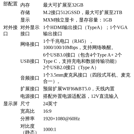
部配置
内存
最大可扩展至32GB
存储
M.2接口512GSSD，最大可扩展至2TB
显示
MXM独立显卡，显存容量：1GB
对外接
对外显示
1个HDMI输出接口（TypeA）；1个VGA
口
接口
输出接口
1个千兆电口（RJ45），
网络接口
1000/100/10Mbps，支持网络唤醒。
6个USB3.0接口（包含4个Type A+ 2个
USB接口
Type C，支持充电和数据传输功能）
2个USB2.0接口（Type A）
1个3.5mm麦克风接口（四段式耳机、麦克
音频接口
合一）。
扩展接口
预留扩展WIFI6&BT5.0，天线内置
电源接口
搭配外置电源适配器，12V直流输入
显示屏
尺寸
24英寸
宽高比
16:9
分辨率
1920×1080@60Hz
对比度
1000:1
（静态）