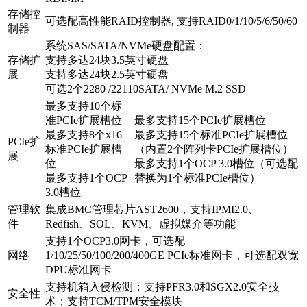
存储控
可选配高性能RAID控制器, 支持RAID0/1/10/5/6/50/60
制器
系统SAS/SATA/NVMe硬盘配置：
存储扩
支持多达24块3.5英寸硬盘
展
支持多达24块2.5英寸硬盘
可选2个2280 /22110SATA/ NVMe M.2 SSD
最多支持10个标
准PCIe扩展槽位
最多支持15个PCIe扩展槽位
最多支持8个x16
最多支持15个标准PCIe扩展槽位
PCIe扩
标准PCIe扩展槽
（内置2个阵列卡PCIe扩展槽位）
展
位
最多支持1个OCP 3.0槽位（可选配
最多支持1个OCP
替换为1个标准PCIe槽位）
3.0槽位
管理软
集成BMC管理芯片AST2600，支持IPMI2.0、
件
Redfish、SOL、KVM、虚拟媒介等功能
支持1个OCP3.0网卡，可选配
网络
1/10/25/50/100/200/400GE PCIe标准网卡，可选配双宽
DPU标准网卡
支持机箱入侵检测；支持PFR3.0和SGX2.0安全技
安全性
术；支持TCM/TPM安全模块