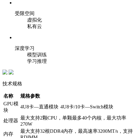
受限空间
虚拟化
私有云
深度学习
模型训练
学习推理
技术规格
名称
规格参数
GPU模
4U8卡—直通模块
4U8卡/10卡—Switch模块
块
最大支持2颗CPU，单颗最多40个内核，最大功率
处理器
270W
最大支持32根DDR4内存，最高速率3200MT/s，支持
内存
RDIMM