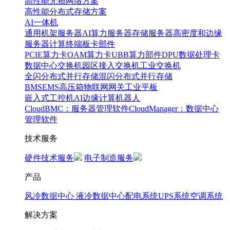
高性能无损网络方案
高性能分布式存储方案
AI一体机
通用机架服务器
AI算力服务器
存储服务器
高密度和边缘
服务器
计算终端
板卡部件
PCIE算力卡
OAM算力卡
UBB算力部件
DPU数据处理卡
数据中心交换机
园区接入交换机
工业交换机
全闪分布式并行存储
混闪分布式并行存储
BMS
EMS
高压箱
物联网网关
工业平板
嵌入式工控机
AI边缘计算
机器人
CloudBMC：服务器管理软件
CloudManager：数据中心
管理软件
技术服务
硬件技术服务
电子制造服务
产品
风冷数据中心
液冷数据中心
配电系统
UPS系统
空调系统
解决方案