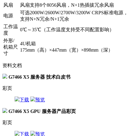
风扇
风扇支持8个8056风扇，N+1热插拔冗余风扇
可选2000W/2600W/2700W/3200W CRPS标准电源，
电源
支持N+N冗余/N+1冗余
工作温
0℃～35℃（工作温度支持受不同配置影响）
度
外形/
4U机箱
机箱尺
175mm（高）×447mm（宽）×898mm（深）
寸
资料文档
G7466 X5 服务器 技术白皮书
彩页
下载
预览
G7466 X5 GPU 服务器产品彩页
彩页
下载
预览