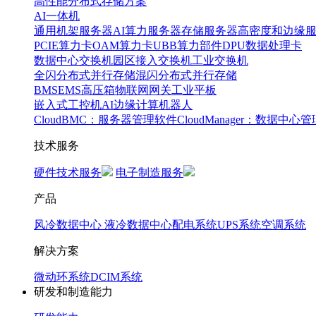
高性能分布式存储方案
AI一体机
通用机架服务器
AI算力服务器
存储服务器
高密度和边缘
PCIE算力卡
OAM算力卡
UBB算力部件
DPU数据处理卡
数据中心交换机
园区接入交换机
工业交换机
全闪分布式并行存储
混闪分布式并行存储
BMS
EMS
高压箱
物联网网关
工业平板
嵌入式工控机
AI边缘计算
机器人
CloudBMC：服务器管理软件
CloudManager：数据中心
技术服务
硬件技术服务
电子制造服务
产品
风冷数据中心
液冷数据中心
配电系统
UPS系统
空调系统
解决方案
微动环系统
DCIM系统
研发和制造能力