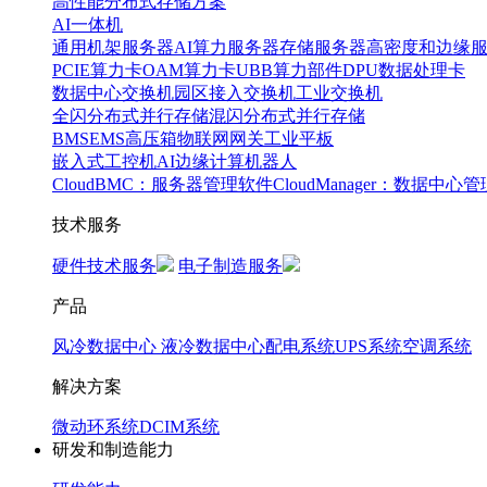
高性能分布式存储方案
AI一体机
通用机架服务器
AI算力服务器
存储服务器
高密度和边缘
PCIE算力卡
OAM算力卡
UBB算力部件
DPU数据处理卡
数据中心交换机
园区接入交换机
工业交换机
全闪分布式并行存储
混闪分布式并行存储
BMS
EMS
高压箱
物联网网关
工业平板
嵌入式工控机
AI边缘计算
机器人
CloudBMC：服务器管理软件
CloudManager：数据中心
技术服务
硬件技术服务
电子制造服务
产品
风冷数据中心
液冷数据中心
配电系统
UPS系统
空调系统
解决方案
微动环系统
DCIM系统
研发和制造能力