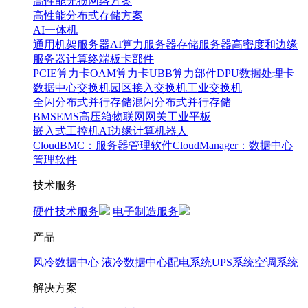
高性能无损网络方案
高性能分布式存储方案
AI一体机
通用机架服务器
AI算力服务器
存储服务器
高密度和边缘
服务器
计算终端
板卡部件
PCIE算力卡
OAM算力卡
UBB算力部件
DPU数据处理卡
数据中心交换机
园区接入交换机
工业交换机
全闪分布式并行存储
混闪分布式并行存储
BMS
EMS
高压箱
物联网网关
工业平板
嵌入式工控机
AI边缘计算
机器人
CloudBMC：服务器管理软件
CloudManager：数据中心
管理软件
技术服务
硬件技术服务
电子制造服务
产品
风冷数据中心
液冷数据中心
配电系统
UPS系统
空调系统
解决方案